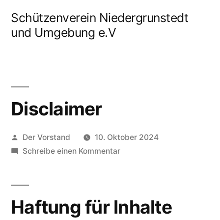
Zum
Schützenverein Niedergrunstedt
Inhalt
und Umgebung e.V
springen
Disclaimer
Veröffentlicht
Der Vorstand
10. Oktober 2024
von
zu
Schreibe einen Kommentar
Disclaimer
Haftung für Inhalte